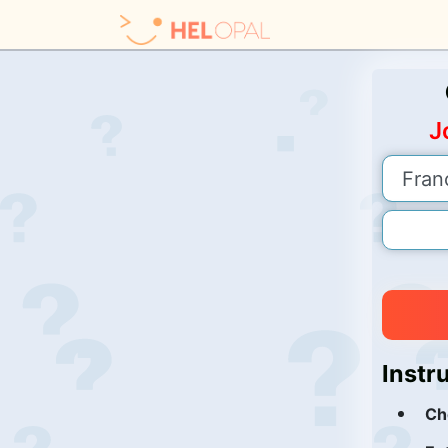
J
Instr
Ch