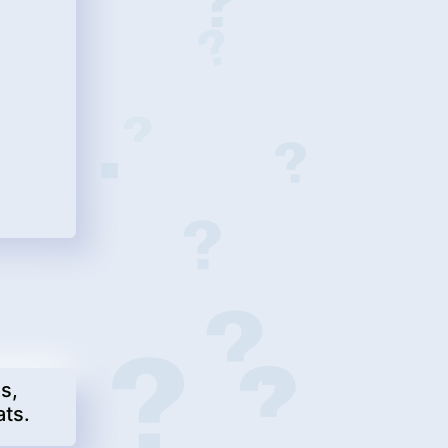
s,
ats.