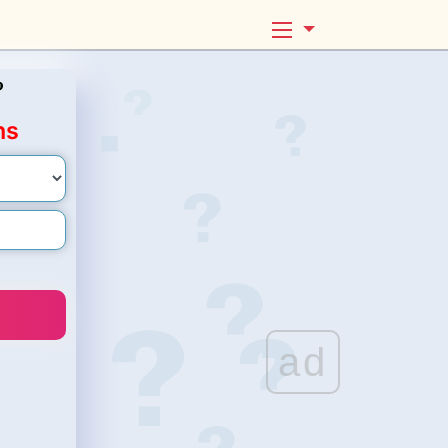

ns
ad