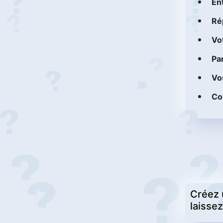
En
Ré
Vot
Pa
Vo
Co
Créez 
laissez