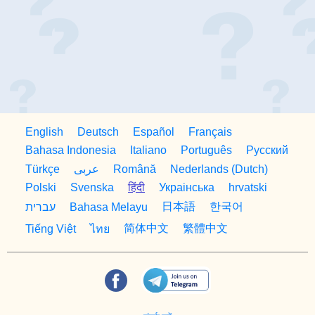
English
Deutsch
Español
Français
Bahasa Indonesia
Italiano
Português
Русский
Türkçe
Română
Nederlands (Dutch)
عربى
Polski
Svenska
हिंदी
Украiнська
hrvatski
日本語
한국어
עברית
Bahasa Melayu
简体中文
繁體中文
Tiếng Việt
ไทย