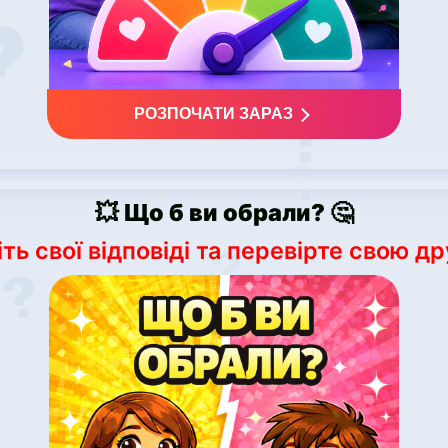
РОЗПОЧАТИ ЗАРАЗ
💥 Що б ви обрали? 🤔
ть свої відповіді та перевірте свою д