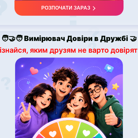
РОЗПОЧАТИ ЗАРАЗ
🧑‍🤝‍🧑 Вимірювач Довіри в Дружбі 🤝
ізнайся, яким друзям не варто довірят