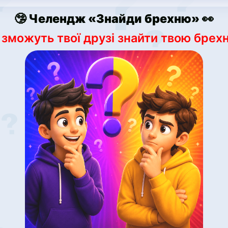
🤥 Челендж «Знайди брехню» 👀
 зможуть твої друзі знайти твою брех