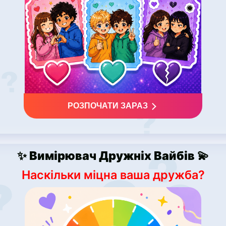
РОЗПОЧАТИ ЗАРАЗ
✨ Вимірювач Дружніх Вайбів 💫
Наскільки міцна ваша дружба?