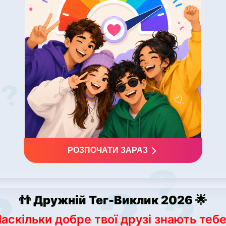
РОЗПОЧАТИ ЗАРАЗ
👬 Дружній Тег-Виклик 2026 🌟
аскільки добре твої друзі знають теб