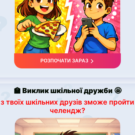
РОЗПОЧАТИ ЗАРАЗ
🏫 Виклик шкільної дружби 🤩
 з твоїх шкільних друзів зможе пройти
челендж?